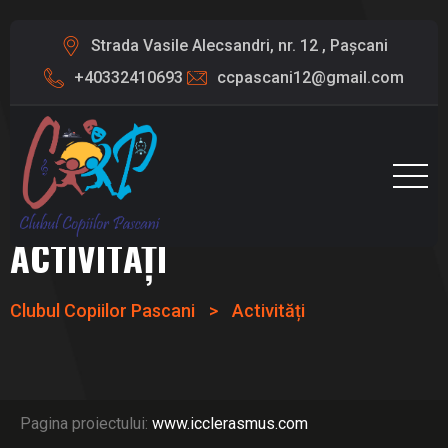
Strada Vasile Alecsandri, nr. 12 , Pașcani
+40332410693
ccpascani12@gmail.com
ACTIVITĂȚI
Clubul Copiilor Pascani
>
Activități
Pagina proiectului:
www.icclerasmus.com