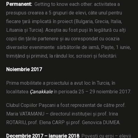
Permanent:
Getting to know each other: activitatea a
presupus crearea a 5 grupuri de elevi, câte unul pentru
fiecare țară implicată în proiect (Bulgaria, Grecia, Italia,
Lituania și Turcia). Aceștia au fost puși în legătură cu alți
copii din țările partenere și au corespondat cu ocazia
diverselor evenimente: sărbătorile de iarnă, Paște, 1 iunie,
trimițând și primind, la rândul lor, scrisori și felicitări.
Noiembrie 2017
Prima mobilitate a proiectului a avut loc în Turcia, în
localitatea
Çanakkale
în perioada 25 – 29 noiembrie 2017.
Clubul Copiilor Pașcani a fost reprezentat de către prof.
Maria VATAMANU – directorul instituției și prof. Irina
ROTARIU, prof. Elena CARP și prof. Genovica DUMEA.
Decembrie 2017 – ianuarie 2018
: Povești cu eroi – elevii