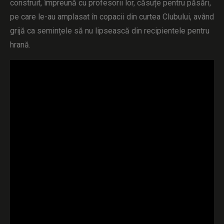
construit, împreună cu profesorii lor, căsuțe pentru păsări,
pe care le-au amplasat în copacii din curtea Clubului, având
grijă ca semințele să nu lipsească din recipientele pentru
hrană.