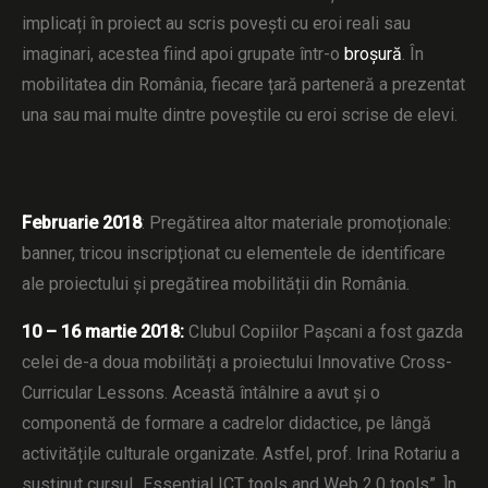
implicați în proiect au scris povești cu eroi reali sau
imaginari, acestea fiind apoi grupate într-o
broșură
. În
mobilitatea din România, fiecare țară parteneră a prezentat
una sau mai multe dintre poveștile cu eroi scrise de elevi.
Februarie 2018
: Pregătirea altor materiale promoționale:
banner, tricou inscripționat cu elementele de identificare
ale proiectului și pregătirea mobilității din România.
10 – 16 martie 2018:
Clubul Copiilor Pașcani a fost gazda
celei de-a doua mobilități a proiectului Innovative Cross-
Curricular Lessons. Această întâlnire a avut și o
componentă de formare a cadrelor didactice, pe lângă
activitățile culturale organizate. Astfel, prof. Irina Rotariu a
susținut cursul „Essential ICT tools and Web 2.0 tools”, ]n