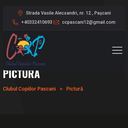
Strada Vasile Alecsandri, nr. 12 , Pașcani
+40332410693
ccpascani12@gmail.com
PICTURĂ
Clubul Copiilor Pascani
>
Pictură