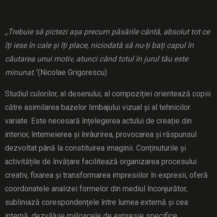
,,Trebuie să pictezi așa precum păsările cântă, absolut tot ce
îți iese în cale și îți place, niciodată să nu-ți bați capul în
căutarea unui motiv, atunci când totul în jurul tău este
minunat.’
‘(Nicolae Grigorescu)
Studiul culorilor, al desenului, al compoziției orientează copiii
către asimilarea bazelor limbajului vizual și al tehnicilor
variate. Este necesară înțelegerea actului de creație din
interior, întemeierea și înrâurirea, provocarea și răspunsul
dezvoltat până la constituirea imaginii. Conținuturile și
activitățile de învățare facilitează organizarea procesului
creativ, fixarea și transformarea impresiilor în expresii, oferă
coordonatele analizei formelor din mediul înconjurător,
subliniază corespondențele între lumea externă și cea
internă, dezvăluie mijloacele de expresie specifice,