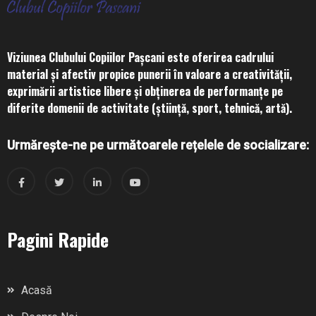
Viziunea Clubului Copiilor Pașcani este oferirea cadrului
material și afectiv propice punerii în valoare a creativității,
exprimării artistice libere și obținerea de performanțe pe
diferite domenii de activitate (știință, sport, tehnică, artă).
Urmărește-ne pe următoarele rețelele de socializare:
Pagini Rapide
Acasă