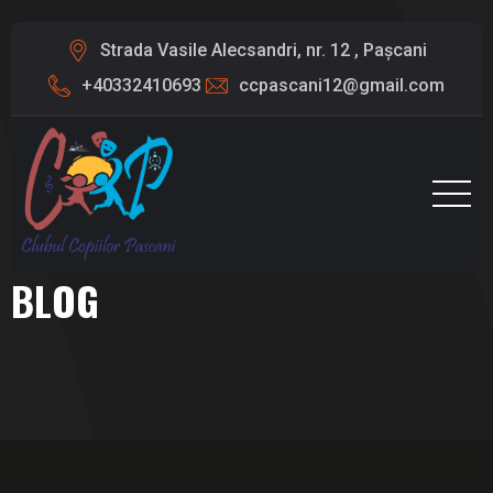
Strada Vasile Alecsandri, nr. 12 , Pașcani
+40332410693
ccpascani12@gmail.com
BLOG