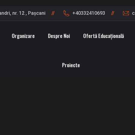
ndri, nr. 12 , Pașcani
+40332410693
c
Organizare
Despre Noi
Ofertă Educațională
Proiecte