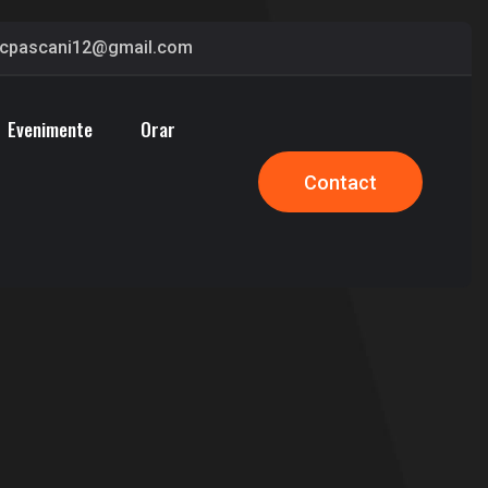
cpascani12@gmail.com
Evenimente
Orar
Contact