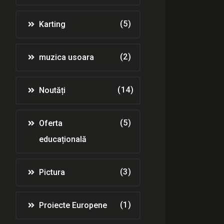
(5)
Karting
(2)
muzica usoara
(14)
Noutăți
(5)
Oferta
educațională
(3)
Pictura
(1)
Proiecte Europene