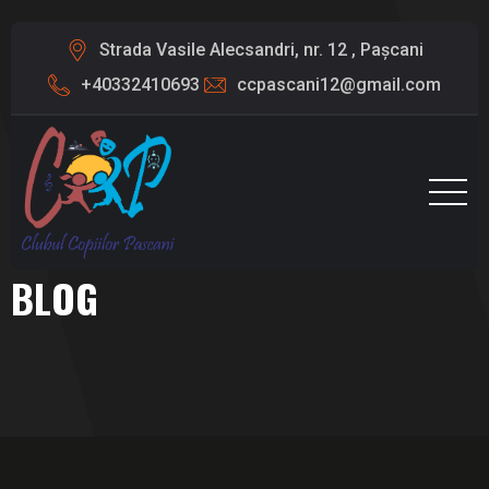
Strada Vasile Alecsandri, nr. 12 , Pașcani
+40332410693
ccpascani12@gmail.com
BLOG