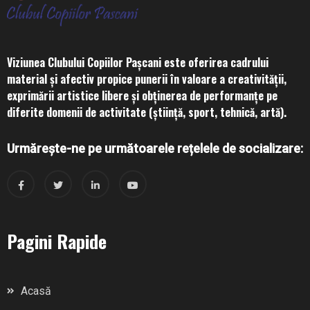
Viziunea Clubului Copiilor Pașcani este oferirea cadrului
material și afectiv propice punerii în valoare a creativității,
exprimării artistice libere și obținerea de performanțe pe
diferite domenii de activitate (știință, sport, tehnică, artă).
Urmărește-ne pe următoarele rețelele de socializare:
Pagini Rapide
Acasă