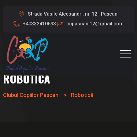
Strada Vasile Alecsandri, nr. 12 , Pașcani
+40332410693
ccpascani12@gmail.com
ROBOTICĂ
Clubul Copiilor Pascani
>
Robotică